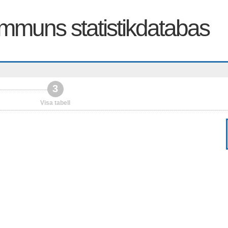
muns statistikdatabas
3
Visa tabell