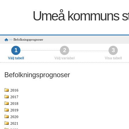
Umeå kommuns sta
Befolkningsprognoser
>>
1
2
3
Välj tabell
Välj variabel
Visa tabell
Befolkningsprognoser
2016
2017
2018
2019
2020
2021